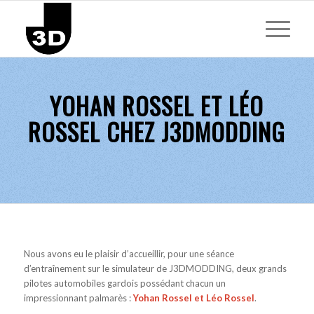
YOHAN ROSSEL ET LÉO
ROSSEL CHEZ J3DMODDING
Nous avons eu le plaisir d’accueillir, pour une séance
d’entraînement sur le simulateur de J3DMODDING, deux grands
pilotes automobiles gardois possédant chacun un
impressionnant palmarès :
Yohan Rossel et Léo Rossel
.