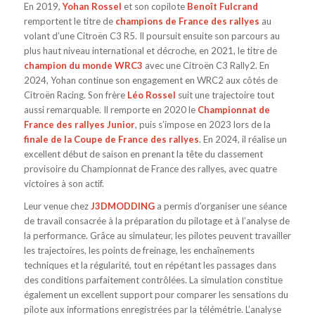
En 2019,
Yohan Rossel
et son copilote
Benoît Fulcrand
remportent le titre de
champions de France des rallyes
au
volant d’une Citroën C3 R5. Il poursuit ensuite son parcours au
plus haut niveau international et décroche, en 2021, le titre de
champion du monde WRC3
avec une Citroën C3 Rally2. En
2024, Yohan continue son engagement en WRC2 aux côtés de
Citroën Racing. Son frère
Léo Rossel
suit une trajectoire tout
aussi remarquable. Il remporte en 2020 le
Championnat de
France des rallyes Junior
, puis s’impose en 2023 lors de la
finale de la Coupe de France des rallyes
. En 2024, il réalise un
excellent début de saison en prenant la tête du classement
provisoire du Championnat de France des rallyes, avec quatre
victoires à son actif.
Leur venue chez
J3DMODDING
a permis d’organiser une séance
de travail consacrée à la préparation du pilotage et à l’analyse de
la performance. Grâce au simulateur, les pilotes peuvent travailler
les trajectoires, les points de freinage, les enchaînements
techniques et la régularité, tout en répétant les passages dans
des conditions parfaitement contrôlées. La simulation constitue
également un excellent support pour comparer les sensations du
pilote aux informations enregistrées par la télémétrie. L’analyse